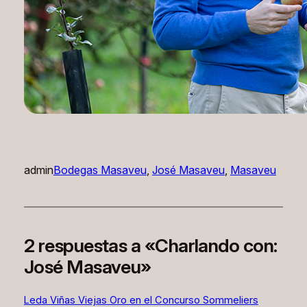
admin
Bodegas Masaveu
, 
José Masaveu
, 
Masaveu
2 respuestas a «Charlando con:
José Masaveu»
Leda Viñas Viejas Oro en el Concurso Sommeliers