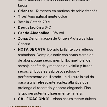
otras variedades seleccionadas de vendimia
tardía
Crianza:
12 meses en barricas de roble francés
Tipo
: Vino naturalmente dulce
Botella Catada 70 cl.
Degustación
a 6ºC
Grado Alcohólico:
13% vol.
Zona:
Denominación de Origen Protegida Islas
Canaria
NOTA DE CATA:
Dorado brillante con reflejos
ambarinos. Compleja nariz con notas claras de
de albaricoque seco, membrillo, miel, piel de
naranja confitada y matices de vainilla y frutos
secos. En boca es sabroso, sedoso y
perfectamente equilibrado. La dulzura inicial da
paso a una refrescante acidez atlántica que
prolonga el recorrido y aporta elegancia. Final
largo, persistente y ligeramente mineral.
CALIFICACIÓN:
91 – Vinos naturalmente dulces
PVP Aproximado: 30 €