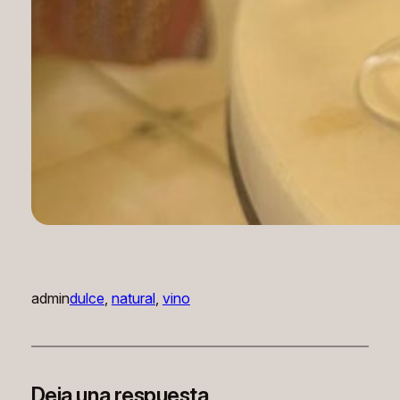
admin
dulce
, 
natural
, 
vino
Deja una respuesta