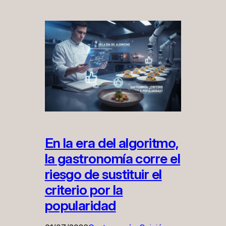
En la era del algoritmo,
la gastronomía corre el
riesgo de sustituir el
criterio por la
popularidad