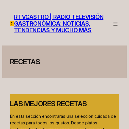
Skip
to
RTVGASTRO | RADIO TELEVISIÓN
content
GASTRONÓMICA: NOTICIAS,
TENDENCIAS Y MUCHO MÁS
RECETAS
LAS MEJORES RECETAS
En esta sección encontrarás una selección cuidada de
recetas para todos los gustos. Desde platos